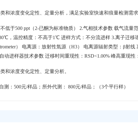
种类和浓度变化定性、定量分析，满足实验室快速和痕量检测需
低于500 ppt（2-已酮为标准物质） 2.气相技术参数 载气流量范围
35-80℃，温控精度：不高于1℃ 进样方式：不分流进样 3.离子迁移
y Spectrometer） 电离源：放射性氚源（H3） 电离源辐射类型：β
空自动进样器技术参数 迁移时间重现性：RSD<1.00% 峰高重现性：R
种类和浓度变化定性、定量分析。
自测：500元/样品；所外代测： 800元/样品；（3个平行样）