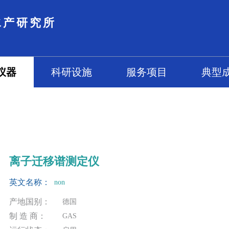
水产研究所
仪器
科研设施
服务项目
典型
离子迁移谱测定仪
英文名称：
non
产地国别：
德国
制 造 商：
GAS