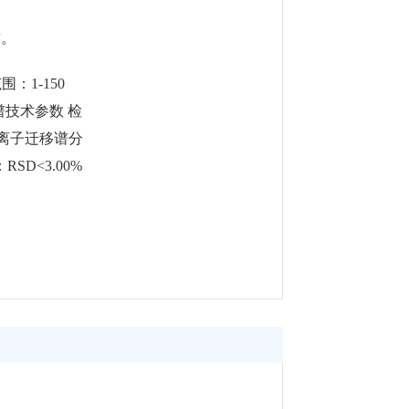
求。
：1-150
谱技术参数 检
射线 离子迁移谱分
SD<3.00%